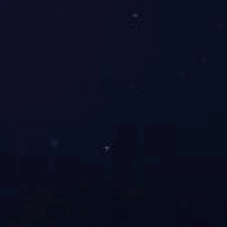
◆ 建筑管材
◆ 土工合成材料
◆ 塑料编织
◆ 工程塑料
检测设备
新闻中心
联系方式
您当前位置：
米兰网页版·官方站在线登入-米兰(中国)
>>
产品
中心
>>
高浓度色母粒系列
>>
彩色母粒
产品中心
Product center
功能母粒系列
开口爽滑母粒