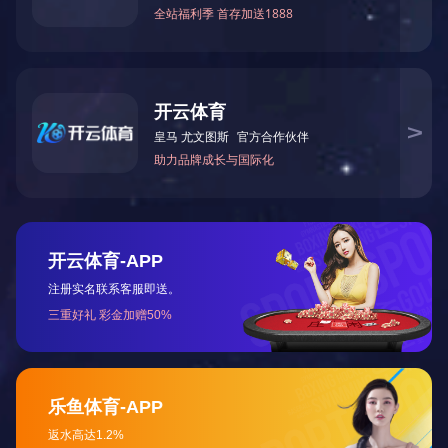
◆ 永久抗静电专用料
◆ 导热专用料
◆ 导电专用料
◆ 储能电池双级板专用料
按载体分类系列
聚烯烃专用载体
◆ PE、PP
◆ PP-R管专用
◆ PERT管专用
◆ PB管专用
工程类专用载体
◆ AS
◆ PS