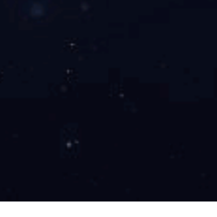
抗静电母粒
抗老化母粒
加工流变母粒
成核母粒
阻燃母粒
消光母粒
疏水母粒
导电母粒
导热母粒
镭雕母粒
农膜用保温母粒
激光焊接母粒
抗菌母粒
高浓度色母粒系列
黑色母粒
白色母粒
彩色母粒
加工助剂系列
加工流变剂PPA粉
无氟加工流变剂粉（食品级）