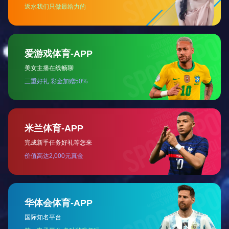
◆ ABS
◆ PA
高性能工程塑料专用载体
◆ PC
◆ LCP
◆ PET
◆ PSU
◆ PBT
◆ PPS
◆ POM
◆ PEEK
弹性体专用载体
◆ EVA
◆ TPU
◆ TPEE
◆ TPV
全生物降解载体
◆ PBAT、PLA