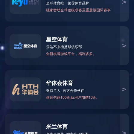
产品中心
功能母粒系列
◆ 开口爽滑母粒
◆ 抗静电母粒
◆ 抗老化母粒
◆ 加工流变母粒
◆ 成核母粒
◆ 阻燃母粒
◆ 消光母粒
◆ 疏水母粒
◆ 导电母粒
◆ 导热母粒
◆ 镭雕母粒