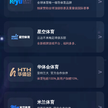
产品中心
功能母粒系列
◆ 开口爽滑母粒
◆ 抗静电母粒
◆ 抗老化母粒
◆ 加工流变母粒
◆ 成核母粒
◆ 阻燃母粒
◆ 消光母粒
◆ 疏水母粒
◆ 导电母粒
◆ 导热母粒
◆ 镭雕母粒