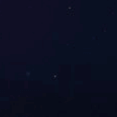
◆ 建筑管材
◆ 土工合成材料
◆ 塑料编织
◆ 工程塑料
检测设备
新闻中心
联系方式
您当前位置：
米兰网页版·官方站在线登入-米兰(中国)
>>
按载
体分类系列
>>
工程类专用载体
按载体分类
Classified by carrier
聚烯烃专用载体