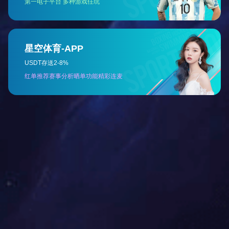
长碳链尼龙载体
◆ PA12
◆ PA1012
产品应用
应用工艺
◆ 吹膜
◆ 米兰网页版·官方站在线登入-米兰(中国)
◆ 注塑
◆ 吸塑