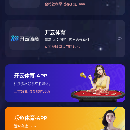
◆ 永久抗静电专用料
◆ 导热专用料
◆ 导电专用料
◆ 储能电池双级板专用料
按载体分类系列
聚烯烃专用载体
◆ PE、PP
◆ PP-R管专用
◆ PERT管专用
◆ PB管专用
工程类专用载体
◆ AS
◆ PS