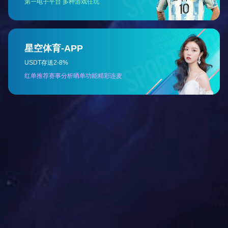
长碳链尼龙载体
◆ PA12
◆ PA1012
产品应用
应用工艺
◆ 吹膜
◆ 米兰网页版·官方站在线登入-米兰(中国)
◆ 注塑
◆ 吸塑