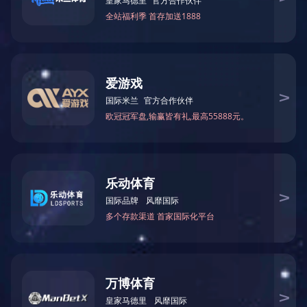
◆ 农膜用保温母粒
◆ 激光焊接母粒
◆ 抗菌母粒
高浓度色母粒系列
◆ 黑色母粒
◆ 白色母粒
◆ 彩色母粒
加工助剂系列
◆ 加工流变剂PPA粉
◆ 无氟加工流变剂粉（食品级）
◆ 永久抗静电剂
专用料系列