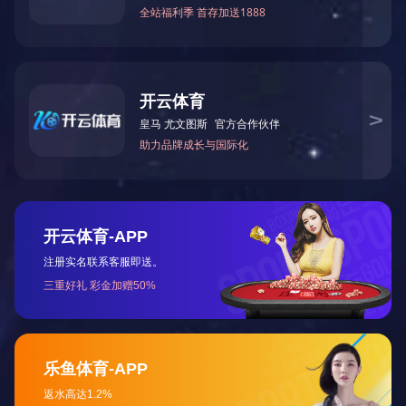
◆ 永久抗静电专用料
◆ 导热专用料
◆ 导电专用料
◆ 储能电池双级板专用料
按载体分类系列
聚烯烃专用载体
◆ PE、PP
◆ PP-R管专用
◆ PERT管专用
◆ PB管专用
工程类专用载体
◆ AS
◆ PS