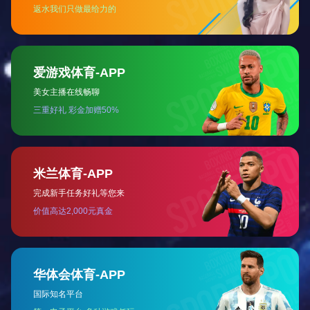
◆ ABS
◆ PA
高性能工程塑料专用载体
◆ PC
◆ LCP
◆ PET
◆ PSU
◆ PBT
◆ PPS
◆ POM
◆ PEEK
弹性体专用载体
◆ EVA
◆ TPU
◆ TPEE
◆ TPV
全生物降解载体
◆ PBAT、PLA