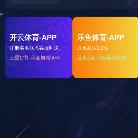
◆ 激光焊接母粒
◆ 抗菌母粒
高浓度色母粒系列
◆ 黑色母粒
◆ 白色母粒
◆ 彩色母粒
加工助剂系列
◆ 加工流变剂PPA粉
◆ 无氟加工流变剂粉（食品级）
◆ 永久抗静电剂
专用料系列
◆ 永久抗静电专用料