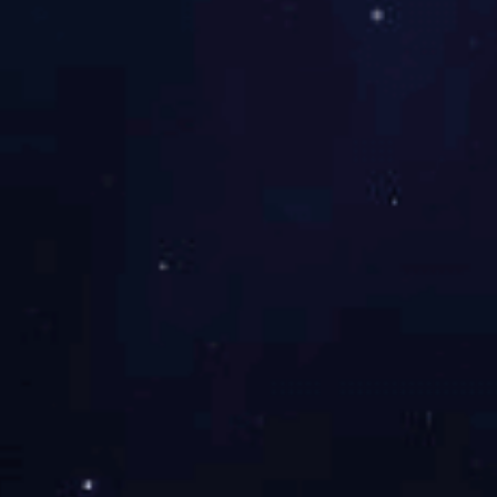
◆ 土工合成材料
◆ 塑料编织
◆ 工程塑料
检测设备
新闻中心
联系方式
您当前位置：
米兰网页版·官方站在线登入-米兰(中国)
>>
产品
产品中心
Product center
功能母粒系列
开口爽滑母粒
抗静电母粒
抗老化母粒
加工流变母粒