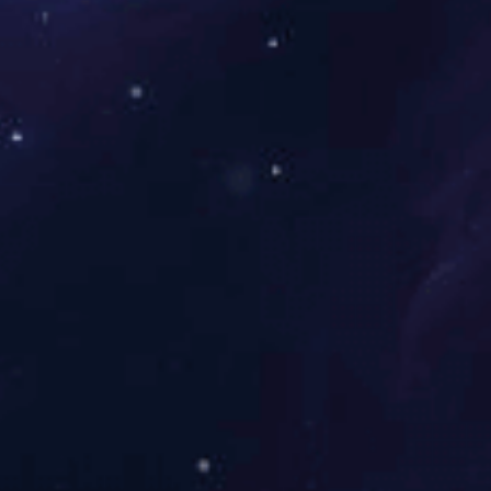
◆ 中空吹塑
◆ 拉丝
◆ 挤出
◆ 发泡
◆ 滚塑
应用领域
◆ 汽车配件
◆ 家电及电子电器
◆ 电线电缆
◆ 包装材料
◆ 农用设施
◆ 建筑管材