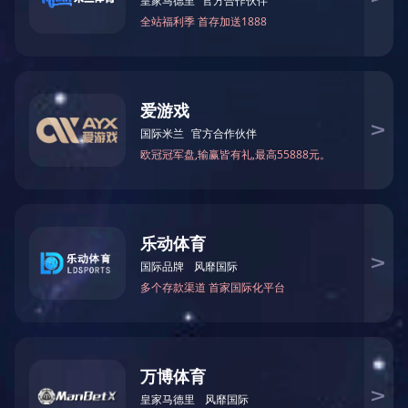
◆ 农膜用保温母粒
◆ 激光焊接母粒
◆ 抗菌母粒
高浓度色母粒系列
◆ 黑色母粒
◆ 白色母粒
◆ 彩色母粒
加工助剂系列
◆ 加工流变剂PPA粉
◆ 无氟加工流变剂粉（食品级）
◆ 永久抗静电剂
专用料系列