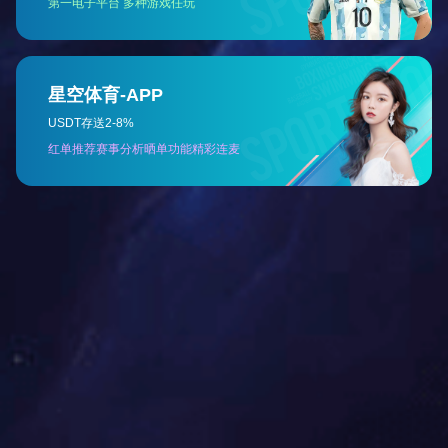
长碳链尼龙载体
◆ PA12
◆ PA1012
产品应用
应用工艺
◆ 吹膜
◆ 米兰网页版·官方站在线登入-米兰(中国)
◆ 注塑
◆ 吸塑