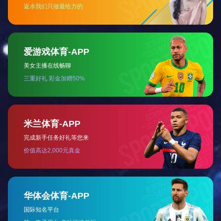
◆ ABS
◆ PA
高性能工程塑料专用载体
◆ PC
◆ LCP
◆ PET
◆ PSU
◆ PBT
◆ PPS
◆ POM
◆ PEEK
弹性体专用载体
◆ EVA
◆ TPU
◆ TPEE
◆ TPV
全生物降解载体
◆ PBAT、PLA