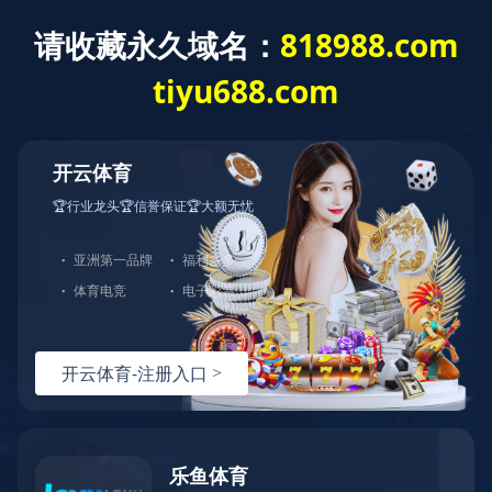
欢迎来到米兰网页版·官方站在线登入-米兰(中国) 官网！
米兰网页版·官方站在线登入-米兰(中国)
SHANDONG JIEMAO NEW MATERIAL CO. LTD
13505388389
15621359333
0538-8811686
网站首页
关于我们
公司简介
企业风采
企业文化