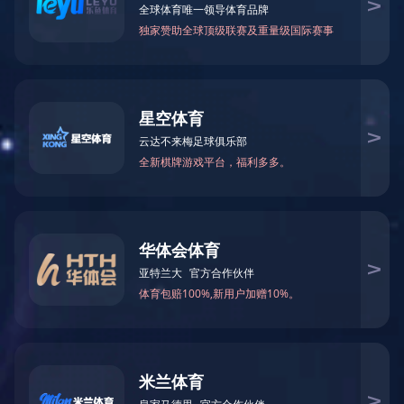
产品中心
功能母粒系列
◆ 开口爽滑母粒
◆ 抗静电母粒
◆ 抗老化母粒
◆ 加工流变母粒
◆ 成核母粒
◆ 阻燃母粒
◆ 消光母粒
◆ 疏水母粒
◆ 导电母粒
◆ 导热母粒
◆ 镭雕母粒