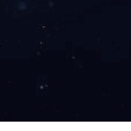
应用领域
咨询热线
13505388389
15621359333
0538-8811686
地址：山东省泰安市大汶口镇
电线电缆
作者：admin 浏览量：
PE电缆护套料专用母粒、通讯线缆专用彩色母粒、PPA母粒、硅酮母
粒
上一条：
包装材料
下一条：
家电及电子电器
【推荐新闻】↓