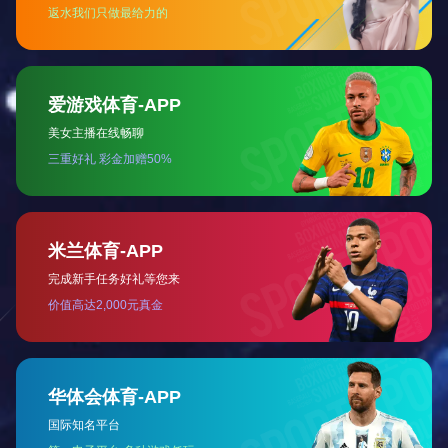
◆ ABS
◆ PA
高性能工程塑料专用载体
◆ PC
◆ LCP
◆ PET
◆ PSU
◆ PBT
◆ PPS
◆ POM
◆ PEEK
弹性体专用载体
◆ EVA
◆ TPU
◆ TPEE
◆ TPV
全生物降解载体
◆ PBAT、PLA