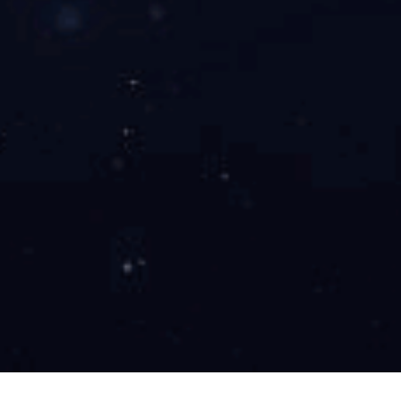
抗静电母粒
抗老化母粒
加工流变母粒
成核母粒
阻燃母粒
消光母粒
疏水母粒
导电母粒
导热母粒
镭雕母粒
农膜用保温母粒
激光焊接母粒
抗菌母粒
高浓度色母粒系列
黑色母粒
白色母粒
彩色母粒
加工助剂系列
加工流变剂PPA粉
无氟加工流变剂粉（食品级）