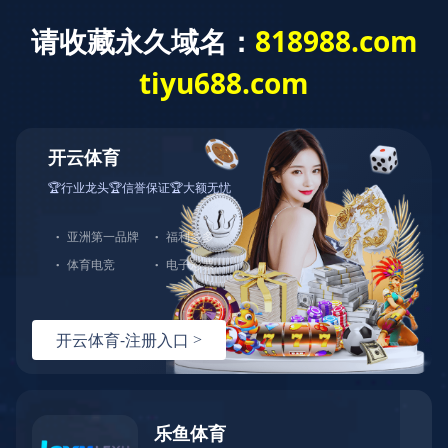
欢迎来到米兰网页版·官方站在线登入-米兰(中国) 官网！
米兰网页版·官方站在线登入-米兰(中国)
SHANDONG JIEMAO NEW MATERIAL CO. LTD
13505388389
15621359333
0538-8811686
网站首页
关于我们
公司简介
企业风采
企业文化