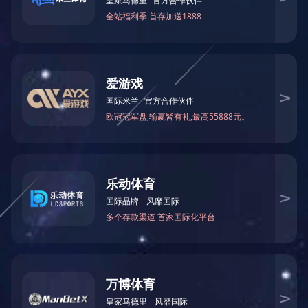
◆ 农膜用保温母粒
◆ 激光焊接母粒
◆ 抗菌母粒
高浓度色母粒系列
◆ 黑色母粒
◆ 白色母粒
◆ 彩色母粒
加工助剂系列
◆ 加工流变剂PPA粉
◆ 无氟加工流变剂粉（食品级）
◆ 永久抗静电剂
专用料系列