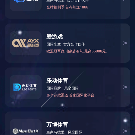
◆ 农膜用保温母粒
◆ 激光焊接母粒
◆ 抗菌母粒
高浓度色母粒系列
◆ 黑色母粒
◆ 白色母粒
◆ 彩色母粒
加工助剂系列
◆ 加工流变剂PPA粉
◆ 无氟加工流变剂粉（食品级）
◆ 永久抗静电剂
专用料系列