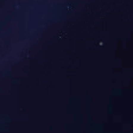
◆ 涂覆
◆ 中空吹塑
◆ 拉丝
◆ 挤出
◆ 发泡
◆ 滚塑
应用领域
◆ 汽车配件
◆ 家电及电子电器
◆ 电线电缆
◆ 包装材料
◆ 农用设施