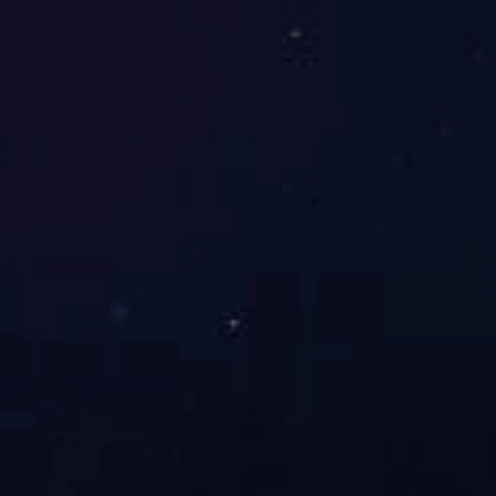
◆ 建筑管材
◆ 土工合成材料
◆ 塑料编织
◆ 工程塑料
检测设备
新闻中心
联系方式
您当前位置：
米兰网页版·官方站在线登入-米兰(中国)
>>
检测
设备
>> 浏览图片
产品中心
Product center
功能母粒系列
开口爽滑母粒